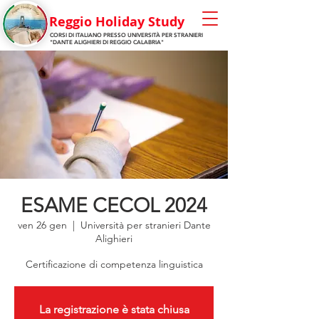
Reggio Holiday Stu
dy
CORSI DI ITALIANO PRESSO
UNIVERSITÀ
PER STRANIERI
"DANTE ALIGHIERI
DI REGGIO CALABRIA"
ESAME CECOL 2024
ven 26 gen
  |  
Università per stranieri Dante
Alighieri
Certificazione di competenza linguistica
La registrazione è stata chiusa