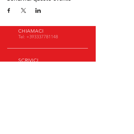
CHIAMACI
Tel:
+393337781148
SCRIVICI
reggioholidaystudy@hotmail.it
APERTO TUTTO L'ANNO
Lun - Ven: 08.00 - 16:00
COOKIES & PRIVACY POLICY