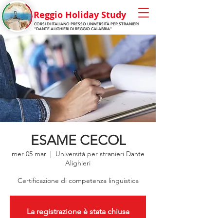
Reggio Holiday Stu
dy
CORSI DI ITALIANO PRESSO
UNIVERSITÀ
PER STRANIERI
"DANTE ALIGHIERI
DI REGGIO CALABRIA"
ESAME CECOL
mer 05 mar
  |  
Università per stranieri Dante
Alighieri
Certificazione di competenza linguistica
La registrazione è stata chiusa