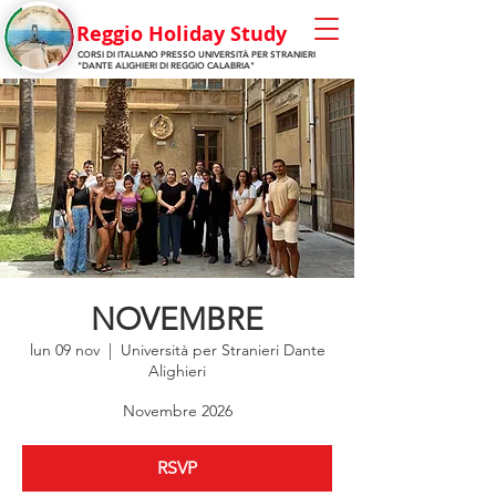
Reggio Holiday Stu
dy
CORSI DI ITALIANO PRESSO
UNIVERSITÀ
PER STRANIERI
"DANTE ALIGHIERI
DI REGGIO CALABRIA"
NOVEMBRE
lun 09 nov
  |  
Università per Stranieri Dante
Alighieri
Novembre 2026
RSVP