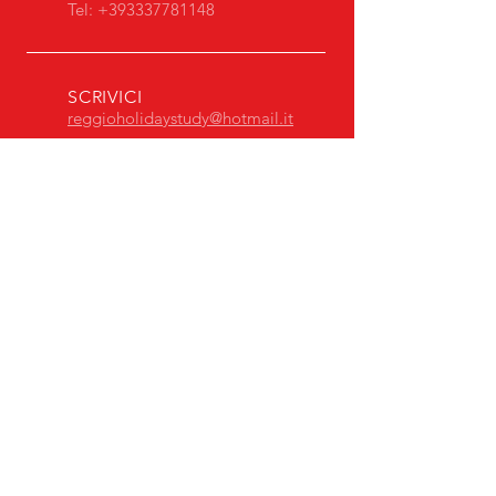
Tel:
+393337781148
SCRIVICI
reggioholidaystudy@hotmail.it
APERTO TUTTO L'ANNO
Lun - Ven: 08.00 - 16:00
COOKIES & PRIVACY POLICY
I NOSTRI
LA VACANZA
PAGAMENTI
SERVIZI
STUDIO
ACCETTATI
IN ITALIA SENZA
PROBLEMI
MASTERCARD
ESCURSIONI