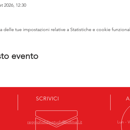
et 2026, 12:30
delle tue impostazioni relative a Statistiche e cookie funzional
sto evento
SCRIVICI
A
reggioholidaystudy@hotmail.it
Lun - V