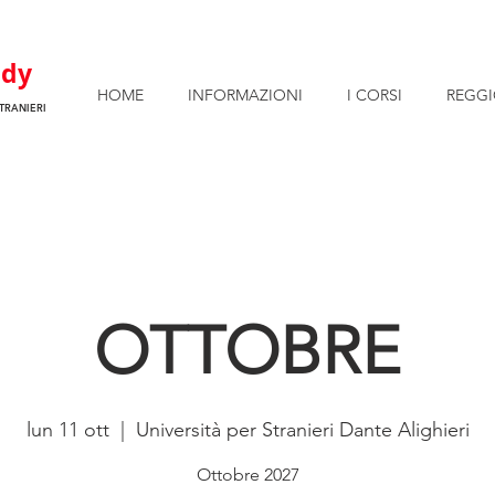
CAMERE E APPARTAMENTI PER STUDENTI DISPONIBILI!
u
dy
HOME
INFORMAZIONI
I CORSI
REGGI
TRANIERI
OTTOBRE
lun 11 ott
  |  
Università per Stranieri Dante Alighieri
Ottobre 2027