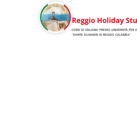
Reggio Holiday St
CORSI DI ITALIANO PRESSO
UNIVERSITÀ
PER S
"DANTE ALIGHIERI
DI REGGIO CALABRIA"