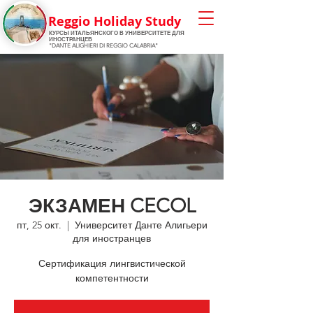
Reggio Holiday Study
КУРСЫ ИТАЛЬЯНСКОГО
В УНИВЕРСИТЕТЕ ДЛЯ
ИНОСТРАНЦЕВ
"DANTE ALIGHIERI DI REGGIO CALABRIA"
ЭКЗАМЕН CECOL
пт, 25 окт.
  |  
Университет Данте Алигьери
для иностранцев
Сертификация лингвистической
компетентности