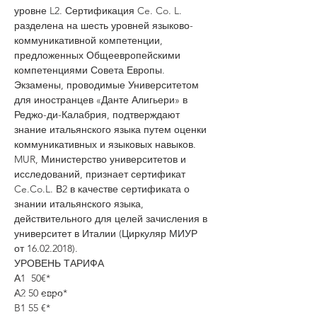
уровне L2. Сертификация Ce. Co. L. 
разделена на шесть уровней языково-
коммуникативной компетенции, 
предложенных Общеевропейскими 
компетенциями Совета Европы. 
Экзамены, проводимые Университетом 
для иностранцев «Данте Алигьери» в 
Реджо-ди-Калабрия, подтверждают 
знание итальянского языка путем оценки 
коммуникативных и языковых навыков.
MUR, Министерство университетов и 
исследований, признает сертификат 
Ce.Co.L. В2 в качестве сертификата о 
знании итальянского языка, 
действительного для целей зачисления в 
университет в Италии (Циркуляр МИУР 
от 16.02.2018).
УРОВЕНЬ ТАРИФА
А1  50€*
А2 50 евро*
B1 55 €*