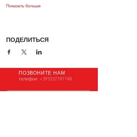
Показать больше
ПОДЕЛИТЬСЯ
ПОЗВОНИТЕ НАМ
телефон:
+393337781148
НАПИШИТЕ НАМ
reggioholidaystudy@hotmail.it
ОТКРЫТЫ КРУГЛЫЙ
ГОД